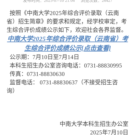
发布时间：2025-07-10 21:04
浏览次数：
26427
按照《中南大学
2025
年综合评价录取（云南
高校专项
省）招生简章》的要求和规定，经学校审定，
考
生综合评价成绩公示如下，欢迎社会各界监督。
艺术类专业
中南大学2025年综合评价录取（云南省）考
生综合评价成绩公示[点击查看]
运动训练专业
公示期：
7
月
10
日至
7
月
14
日
本科生招生办公室咨询电话：
0731-88830995
传真：
0731-88830630
保送生
监督电话：
0731-88830637
（不接受招生咨
询）
中南大学本科生招生办公室
2025
年
7
月
10
日