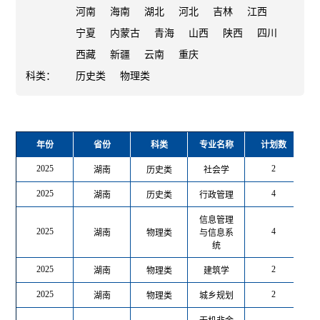
河南
海南
湖北
河北
吉林
江西
宁夏
内蒙古
青海
山西
陕西
四川
艺术类
西藏
新疆
云南
重庆
科类：
历史类
物理类
少数民族预科班
中南大学和蒙纳士大学中外合作办学项目
年份
省份
科类
专业名称
计划数
2025
2
湖南
历史类
社会学
中南大学邓迪国际学院
2025
4
湖南
历史类
行政管理
信息管理
2025
4
湖南
物理类
与信息系
统
2025
2
湖南
物理类
建筑学
2025
2
湖南
物理类
城乡规划